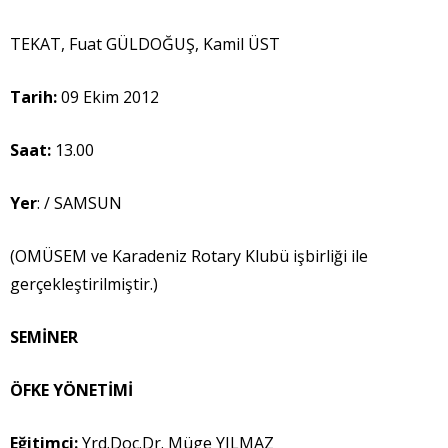
TEKAT, Fuat GÜLDOĞUŞ, Kamil ÜST
Tarih:
09 Ekim 2012
Saat:
13.00
Yer
: / SAMSUN
(OMÜSEM ve Karadeniz Rotary Klubü işbirliği ile
gerçekleştirilmiştir.)
SEMİNER
ÖFKE YÖNETİMİ
Eğitimci:
Yrd.Doç.Dr. Müge YILMAZ