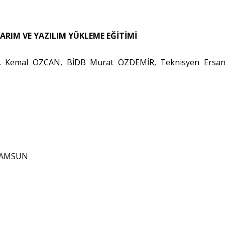
RIM VE YAZILIM YÜKLEME EĞİTİMİ
r. Kemal ÖZCAN, BİDB Murat ÖZDEMİR, Teknisyen Ersa
/SAMSUN