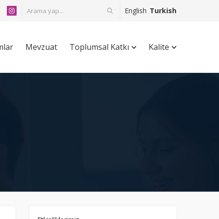
English
Turkish
mlar
Mevzuat
Toplumsal Katkı
Kalite