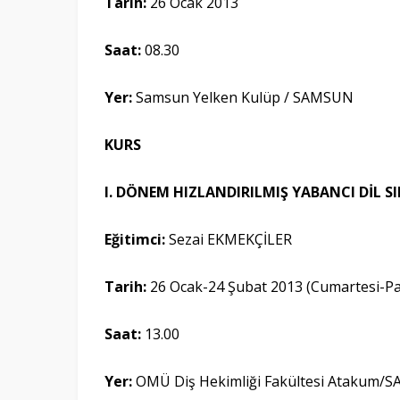
Tarih:
26 Ocak 2013
Saat:
08.30
Yer:
Samsun Yelken Kulüp / SAMSUN
KURS
I. DÖNEM HIZLANDIRILMIŞ YABANCI DİL S
Eğitimci:
Sezai EKMEKÇİLER
Tarih:
26 Ocak-24 Şubat 2013 (Cumartesi-Pa
Saat:
13.00
Yer:
OMÜ Diş Hekimliği Fakültesi Atakum/