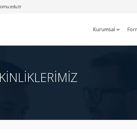
mu.edu.tr
Kurumsal
For
TKİNLİKLERİMİZ