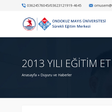
03624576045
/
03623121919-4645
omusem@o
2013 YILI EĞİTİM E
Anasayfa
»
Duyuru ve Haberler