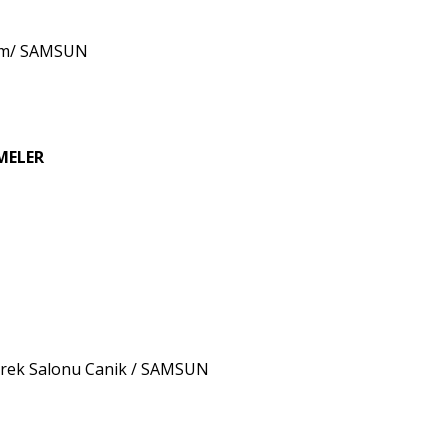
kum/ SAMSUN
MELER
kürek Salonu Canik / SAMSUN