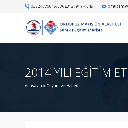
03624576045
/
03623121919-4645
omusem@o
2014 YILI EĞİTİM E
Anasayfa
»
Duyuru ve Haberler