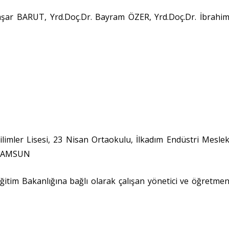
şar BARUT, Yrd.Doç.Dr. Bayram ÖZER, Yrd.Doç.Dr. İbrahi
limler Lisesi, 23 Nisan Ortaokulu, İlkadım Endüstri Mesle
/ SAMSUN
itim Bakanlığına bağlı olarak çalışan yönetici ve öğretme