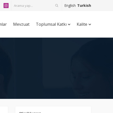
English
Turkish
mlar
Mevzuat
Toplumsal Katkı
Kalite