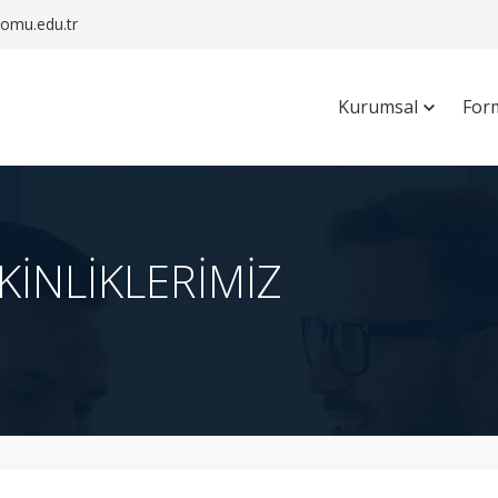
mu.edu.tr
Kurumsal
For
TKİNLİKLERİMİZ