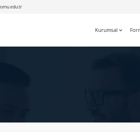
mu.edu.tr
Kurumsal
For