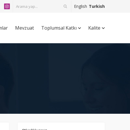
English
Turkish
mlar
Mevzuat
Toplumsal Katkı
Kalite