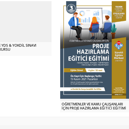
E YDS & YÖKDİL SINAVI
 KURSU
ÖĞRETMENLER VE KAMU ÇALIŞANLARI
İÇİN PROJE HAZIRLAMA EĞİTİCİ EĞİTİMİ