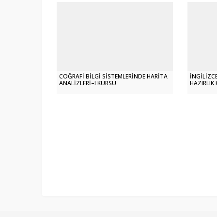
COĞRAFİ BİLGİ SİSTEMLERİNDE HARİTA
İNGİLİZC
ANALİZLERİ–I KURSU
HAZIRLIK