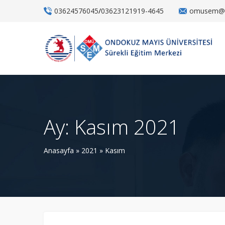
03624576045
/
03623121919-4645
omusem@o
Ay:
Kasım 2021
Anasayfa
»
2021
»
Kasım