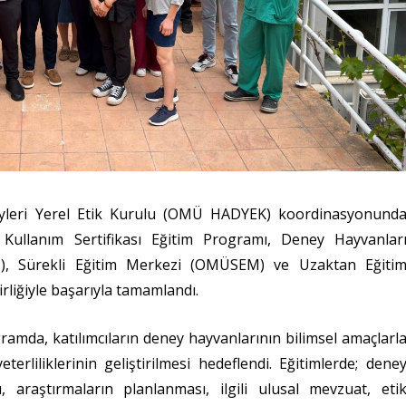
yleri Yerel Etik Kurulu (OMÜ HADYEK) koordinasyonund
ullanım Sertifikası Eğitim Programı, Deney Hayvanlar
, Sürekli Eğitim Merkezi (OMÜSEM) ve Uzaktan Eğiti
liğiyle başarıyla tamamlandı.
ramda, katılımcıların deney hayvanlarının bilimsel amaçlarl
eterliliklerinin geliştirilmesi hedeflendi. Eğitimlerde; dene
, araştırmaların planlanması, ilgili ulusal mevzuat, eti