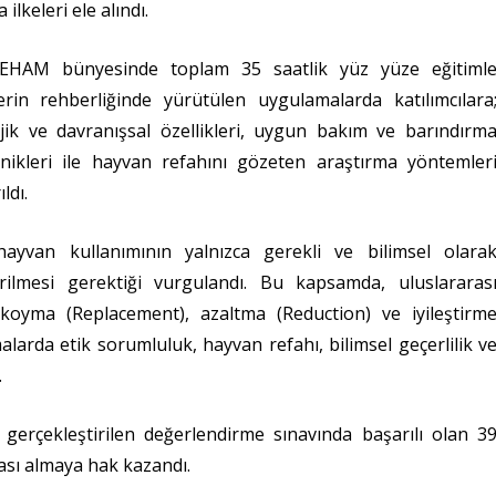
lkeleri ele alındı.
DEHAM bünyesinde toplam 35 saatlik yüz yüze eğitiml
erin rehberliğinde yürütülen uygulamalarda katılımcılara
jik ve davranışsal özellikleri, uygun bakım ve barındırm
nikleri ile hayvan refahını gözeten araştırma yöntemler
ldı.
hayvan kullanımının yalnızca gerekli ve bilimsel olara
irilmesi gerektiği vurgulandı. Bu kapsamda, uluslararas
koyma (Replacement), azaltma (Reduction) ve iyileştirm
arda etik sorumluluk, hayvan refahı, bilimsel geçerlilik v
.
gerçekleştirilen değerlendirme sınavında başarılı olan 3
ası almaya hak kazandı.