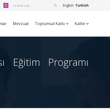
English
Turkish
mlar
Mevzuat
Toplumsal Katkı
Kalite
sı Eğitim Programı