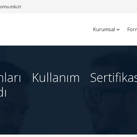
mu.edu.tr
Kurumsal
For
ları Kullanım Sertifika
dı