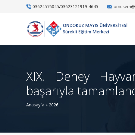
03624576045
/
03623121919-4645
omusem@o
XIX. Deney Hayvan
başarıyla tamamlan
Anasayfa
»
2026