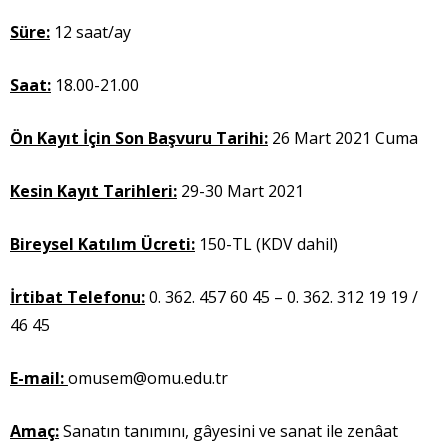
Süre:
12 saat/ay
Saat:
18.00-21.00
Ön Kayıt İçin Son Başvuru Tarihi:
26 Mart 2021 Cuma
Kesin Kayıt Tarihleri:
29-30 Mart 2021
Bireysel Katılım Ücreti:
150-TL (KDV dahil)
İrtibat Telefonu:
0. 362. 457 60 45 – 0. 362. 312 19 19 /
46 45
E-mail:
omusem@omu.edu.tr
Amaç:
Sanatın tanımını, gâyesini ve sanat ile zenâat