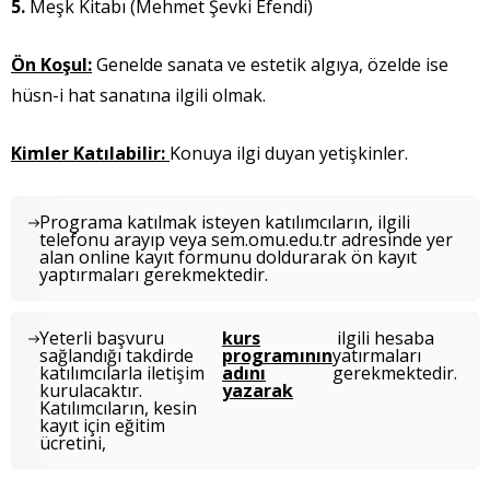
5.
Meşk Kitabı (Mehmet Şevki Efendi)
Ön Koşul:
Genelde sanata ve estetik algıya, özelde ise
hüsn-i hat sanatına ilgili olmak.
Kimler Katılabilir:
Konuya ilgi duyan yetişkinler.
Programa katılmak isteyen katılımcıların, ilgili
telefonu arayıp veya sem.omu.edu.tr adresinde yer
alan online kayıt formunu doldurarak ön kayıt
yaptırmaları gerekmektedir.
Yeterli başvuru
kurs
ilgili hesaba
sağlandığı takdirde
programının
yatırmaları
katılımcılarla iletişim
adını
gerekmektedir.
kurulacaktır.
yazarak
Katılımcıların, kesin
kayıt için eğitim
ücretini,