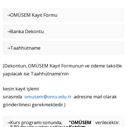
OMÜSEM Kayıt Formu
Banka Dekontu
Taahhütname
(Dekontun, OMÜSEM Kayıt Formunun ve ödeme taksitle
yapılacak ise Taahhütname’nin
kesin kayıt işlemi
sırasında
omusem@omu.edu.tr
adresine mail olarak
gönderilmesi gerekmektedir.)
Kurs programı sonunda,
“OMÜSEM
verilecektir.
%80 devam şartını sağlayan
Katılım