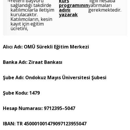
Yeterli başvuru
kurs
ilgili hesaba
sağlandığı takdirde
programının
yatırmaları
katılımcılarla iletişim
adını
gerekmektedir.
kurulacaktır.
yazarak
Katılımcıların, kesin
kayıt için eğitim
ücretini,
Alıcı Adı: OMÜ Sürekli Eğitim Merkezi
Banka Adı: Ziraat Bankası
Şube Adı: Ondokuz Mayıs Üniversitesi Şubesi
Şube Kodu: 1479
Hesap Numarası: 9712395–5047
IBAN: TR 450001001479097123955047