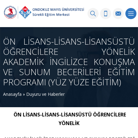
ÖN LİSANS-LİSANS-LİSANSÜSTÜ
ÖĞRENCİLERE YÖNELİK
AKADEMİK İNGİLİZCE KONUŞMA
VE SUNUM BECERİLERİ EĞİTİM
PROGRAMI (YÜZ YÜZE EĞİTİM)
Anasayfa
»
Duyuru ve Haberler
ÖN LİSANS-LİSANS-LİSANSÜSTÜ
ÖĞRENCİLERE
YÖNELİK