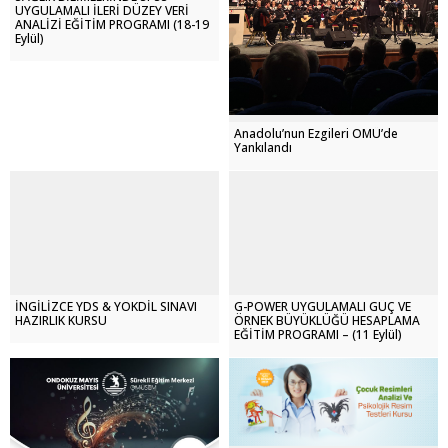
UYGULAMALI İLERİ DÜZEY VERİ
ANALİZİ EĞİTİM PROGRAMI (18-19
Eylül)
Anadolu’nun Ezgileri OMÜ’de
Yankılandı
İNGİLİZCE YDS & YÖKDİL SINAVI
G-POWER UYGULAMALI GÜÇ VE
HAZIRLIK KURSU
ÖRNEK BÜYÜKLÜĞÜ HESAPLAMA
EĞİTİM PROGRAMI – (11 Eylül)