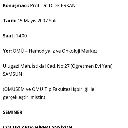
Konu
ş
mac
ı
:
Prof. Dr. Dilek ERKAN
Tarih:
15 Mayıs 2007 Salı
Saat:
14.00
Yer:
OMÜ – Hemodiyaliz ve Onkoloji Merkezi
Ulugazi Mah. İstiklal Cad. No:27 (Öğretmen Evi Yanı)
SAMSUN
(OMÜSEM ve OMÜ Tıp Fakültesi işbirliği ile
gerçekleştirilmiştir.)
SEM
İ
NER
ÇOCUKLARDA H
İ
PERTANS
İ
YON