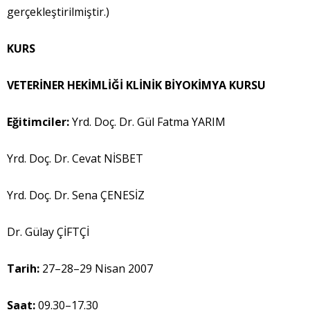
gerçekleştirilmiştir.)
KURS
VETER
İ
NER HEK
İ
ML
İĞİ
KL
İ
N
İ
K B
İ
YOK
İ
MYA KURSU
E
ğ
itimciler:
Yrd. Doç. Dr. Gül Fatma YARIM
Yrd. Doç. Dr. Cevat NİSBET
Yrd. Doç. Dr. Sena ÇENESİZ
Dr. Gülay ÇİFTÇİ
Tarih:
27–28–29 Nisan 2007
Saat:
09.30–17.30