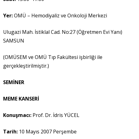
Yer:
OMÜ – Hemodiyaliz ve Onkoloji Merkezi
Ulugazi Mah. İstiklal Cad. No:27 (Öğretmen Evi Yanı)
SAMSUN
(OMÜSEM ve OMÜ Tıp Fakültesi işbirliği ile
gerçekleştirilmiştir.)
SEM
İ
NER
MEME KANSER
İ
Konu
ş
mac
ı
:
Prof. Dr. İdris YÜCEL
Tarih:
10 Mayıs 2007 Perşembe