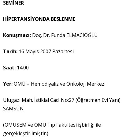
SEM
İ
NER
H
İ
PERTANS
İ
YONDA BESLENME
Konu
ş
mac
ı
:
Doç. Dr. Funda ELMACIOĞLU
Tarih:
16 Mayıs 2007 Pazartesi
Saat:
14.00
Yer:
OMÜ – Hemodiyaliz ve Onkoloji Merkezi
Ulugazi Mah. İstiklal Cad. No:27 (Öğretmen Evi Yanı)
SAMSUN
(OMÜSEM ve OMÜ Tıp Fakültesi işbirliği ile
gerçekleştirilmiştir.)