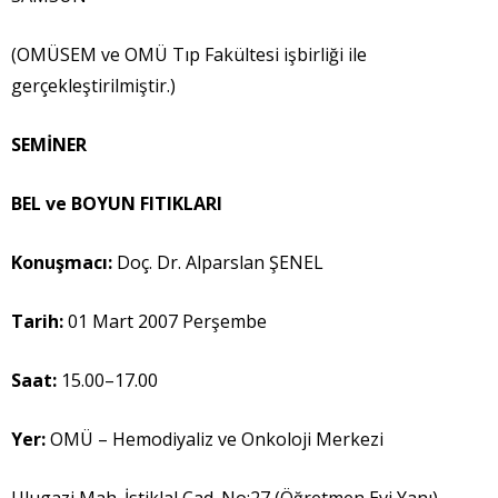
(OMÜSEM ve OMÜ Tıp Fakültesi işbirliği ile
gerçekleştirilmiştir.)
SEM
İ
NER
BEL ve BOYUN FITIKLARI
Konu
ş
mac
ı
:
Doç. Dr. Alparslan ŞENEL
Tarih:
01 Mart 2007 Perşembe
Saat:
15.00–17.00
Yer:
OMÜ – Hemodiyaliz ve Onkoloji Merkezi
Ulugazi Mah. İstiklal Cad. No:27 (Öğretmen Evi Yanı)