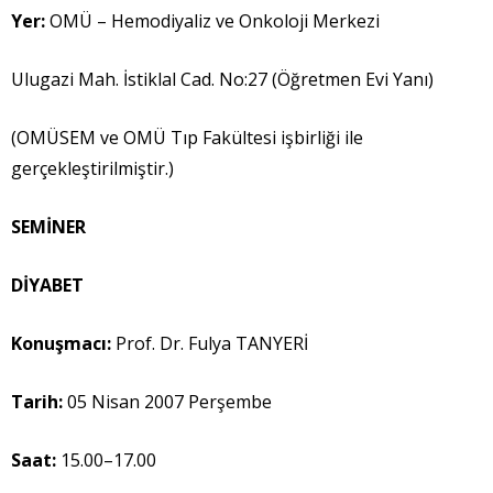
Yer:
OMÜ – Hemodiyaliz ve Onkoloji Merkezi
Ulugazi Mah. İstiklal Cad. No:27 (Öğretmen Evi Yanı)
(OMÜSEM ve OMÜ Tıp Fakültesi işbirliği ile
gerçekleştirilmiştir.)
SEM
İ
NER
D
İ
YABET
Konu
ş
mac
ı
:
Prof. Dr. Fulya TANYERİ
Tarih:
05 Nisan 2007 Perşembe
Saat:
15.00–17.00