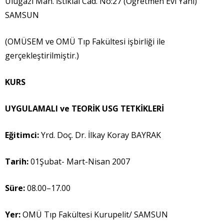
Ulugazi Mah. İstiklal Cad. No:27 (Öğretmen Evi Yanı)
SAMSUN
(OMÜSEM ve OMÜ Tıp Fakültesi işbirliği ile
gerçekleştirilmiştir.)
KURS
UYGULAMALI ve TEOR
İ
K USG TETK
İ
KLER
İ
E
ğ
itimci:
Yrd. Doç. Dr. İlkay Koray BAYRAK
Tarih:
01Şubat- Mart-Nisan 2007
Süre:
08.00–17.00
Yer:
OMÜ Tıp Fakültesi Kurupelit/ SAMSUN