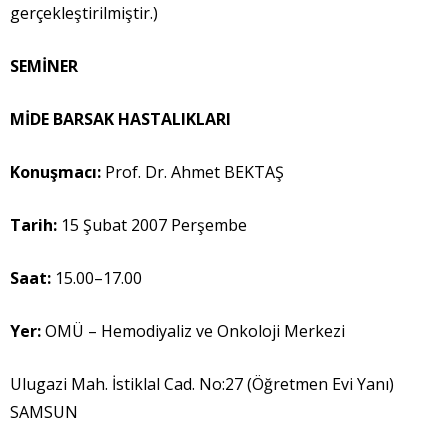
gerçekleştirilmiştir.)
SEM
İ
NER
M
İ
DE BARSAK HASTALIKLARI
Konu
ş
mac
ı
:
Prof. Dr. Ahmet BEKTAŞ
Tarih:
15 Şubat 2007 Perşembe
Saat:
15.00–17.00
Yer:
OMÜ – Hemodiyaliz ve Onkoloji Merkezi
Ulugazi Mah. İstiklal Cad. No:27 (Öğretmen Evi Yanı)
SAMSUN