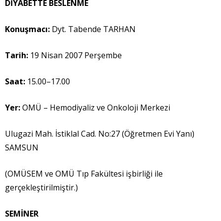
D
İ
YABETTE BESLENME
Konu
ş
mac
ı
:
Dyt. Tabende TARHAN
Tarih:
19 Nisan 2007 Perşembe
Saat:
15.00–17.00
Yer:
OMÜ – Hemodiyaliz ve Onkoloji Merkezi
Ulugazi Mah. İstiklal Cad. No:27 (Öğretmen Evi Yanı)
SAMSUN
(OMÜSEM ve OMÜ Tıp Fakültesi işbirliği ile
gerçekleştirilmiştir.)
SEM
İ
NER