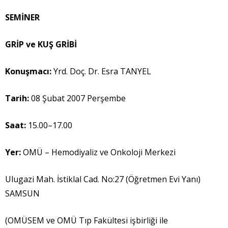
SEM
İ
NER
GR
İ
P ve KU
Ş
GR
İ
B
İ
Konu
ş
mac
ı
:
Yrd. Doç. Dr. Esra TANYEL
Tarih:
08 Şubat 2007 Perşembe
Saat:
15.00–17.00
Yer:
OMÜ – Hemodiyaliz ve Onkoloji Merkezi
Ulugazi Mah. İstiklal Cad. No:27 (Öğretmen Evi Yanı)
SAMSUN
(OMÜSEM ve OMÜ Tıp Fakültesi işbirliği ile