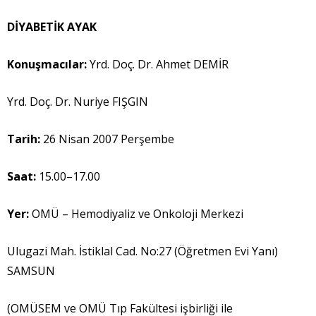
D
İ
YABET
İ
K AYAK
Konu
ş
mac
ı
lar:
Yrd. Doç. Dr. Ahmet DEMİR
Yrd. Doç. Dr. Nuriye FIŞGIN
Tarih:
26 Nisan 2007 Perşembe
Saat:
15.00–17.00
Yer:
OMÜ – Hemodiyaliz ve Onkoloji Merkezi
Ulugazi Mah. İstiklal Cad. No:27 (Öğretmen Evi Yanı)
SAMSUN
(OMÜSEM ve OMÜ Tıp Fakültesi işbirliği ile