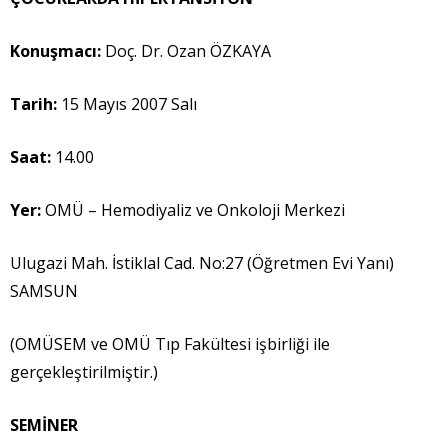
Konu
ş
mac
ı
:
Doç. Dr. Ozan ÖZKAYA
Tarih:
15 Mayıs 2007 Salı
Saat:
14.00
Yer:
OMÜ – Hemodiyaliz ve Onkoloji Merkezi
Ulugazi Mah. İstiklal Cad. No:27 (Öğretmen Evi Yanı)
SAMSUN
(OMÜSEM ve OMÜ Tıp Fakültesi işbirliği ile
gerçekleştirilmiştir.)
SEM
İ
NER