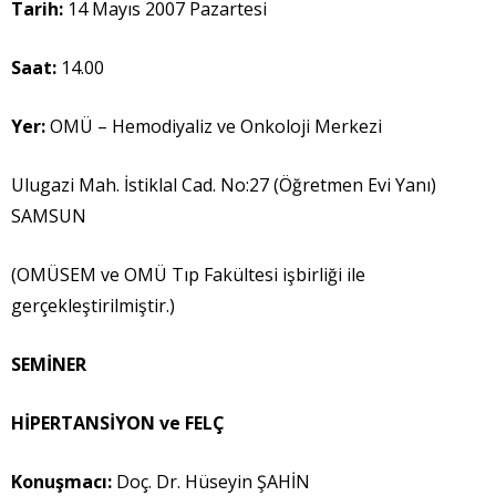
Tarih:
14 Mayıs 2007 Pazartesi
Saat:
14.00
Yer:
OMÜ – Hemodiyaliz ve Onkoloji Merkezi
Ulugazi Mah. İstiklal Cad. No:27 (Öğretmen Evi Yanı)
SAMSUN
(OMÜSEM ve OMÜ Tıp Fakültesi işbirliği ile
gerçekleştirilmiştir.)
SEM
İ
NER
H
İ
PERTANS
İ
YON ve FELÇ
Konu
ş
mac
ı
:
Doç. Dr. Hüseyin ŞAHİN