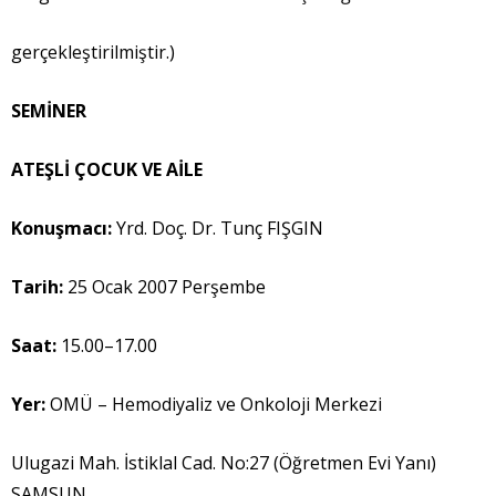
gerçekleştirilmiştir.)
SEM
İ
NER
ATE
Ş
L
İ
ÇOCUK VE A
İ
LE
Konu
ş
mac
ı
:
Yrd. Doç. Dr. Tunç FIŞGIN
Tarih:
25 Ocak 2007 Perşembe
Saat:
15.00–17.00
Yer:
OMÜ – Hemodiyaliz ve Onkoloji Merkezi
Ulugazi Mah. İstiklal Cad. No:27 (Öğretmen Evi Yanı)
SAMSUN