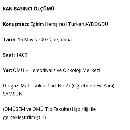
KAN BASINCI ÖLÇÜMÜ
Konu
ş
mac
ı
:
Eğitim Hemşiresi Türkan AYDOĞDU
Tarih:
16 Mayıs 2007 Çarşamba
Saat:
14.00
Yer:
OMÜ – Hemodiyaliz ve Onkoloji Merkezi
Ulugazi Mah. İstiklal Cad. No:27 (Öğretmen Evi Yanı)
SAMSUN
(OMÜSEM ve OMÜ Tıp Fakültesi işbirliği ile
gerçekleştirilmiştir.)