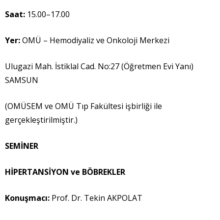
Saat:
15.00–17.00
Yer:
OMÜ – Hemodiyaliz ve Onkoloji Merkezi
Ulugazi Mah. İstiklal Cad. No:27 (Öğretmen Evi Yanı)
SAMSUN
(OMÜSEM ve OMÜ Tıp Fakültesi işbirliği ile
gerçekleştirilmiştir.)
SEM
İ
NER
H
İ
PERTANS
İ
YON ve BÖBREKLER
Konu
ş
mac
ı
:
Prof. Dr. Tekin AKPOLAT