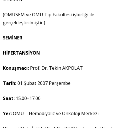
(OMÜSEM ve OMÜ Tıp Fakültesi işbirliği ile
gerçekleştirilmiştir.)
SEM
İ
NER
H
İ
PERTANS
İ
YON
Konu
ş
mac
ı
:
Prof. Dr. Tekin AKPOLAT
Tarih:
01 Şubat 2007 Perşembe
Saat:
15.00–17.00
Yer:
OMÜ – Hemodiyaliz ve Onkoloji Merkezi