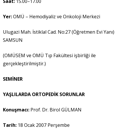
Saat:
15.00–17.00
Yer:
OMÜ – Hemodiyaliz ve Onkoloji Merkezi
Ulugazi Mah. İstiklal Cad. No:27 (Öğretmen Evi Yanı)
SAMSUN
(OMÜSEM ve OMÜ Tıp Fakültesi işbirliği ile
gerçekleştirilmiştir.)
SEM
İ
NER
YA
Ş
LILARDA ORTOPED
İ
K SORUNLAR
Konu
ş
mac
ı
:
Prof. Dr. Birol GÜLMAN
Tarih:
18 Ocak 2007 Perşembe