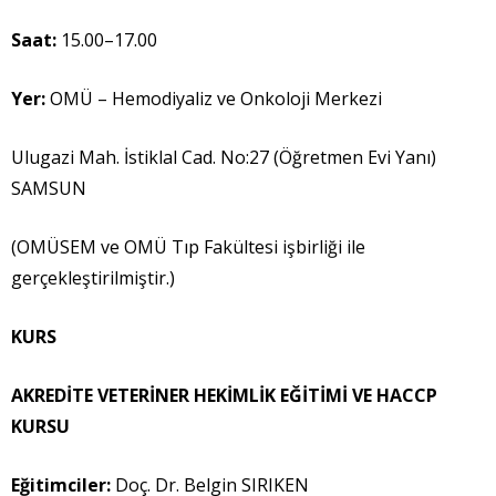
Saat:
15.00–17.00
Yer:
OMÜ – Hemodiyaliz ve Onkoloji Merkezi
Ulugazi Mah. İstiklal Cad. No:27 (Öğretmen Evi Yanı)
SAMSUN
(OMÜSEM ve OMÜ Tıp Fakültesi işbirliği ile
gerçekleştirilmiştir.)
KURS
AKRED
İ
TE VETER
İ
NER HEK
İ
ML
İ
K E
Ğİ
T
İ
M
İ
VE HACCP
KURSU
E
ğ
itimciler:
Doç. Dr. Belgin SIRIKEN