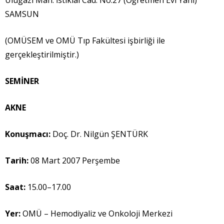
SAMSUN
(OMÜSEM ve OMÜ Tıp Fakültesi işbirliği ile
gerçekleştirilmiştir.)
SEM
İ
NER
AKNE
Konu
ş
mac
ı
:
Doç. Dr. Nilgün ŞENTÜRK
Tarih:
08 Mart 2007 Perşembe
Saat:
15.00–17.00
Yer:
OMÜ – Hemodiyaliz ve Onkoloji Merkezi