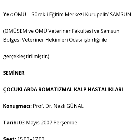
Yer:
OMÜ – Sürekli Eğitim Merkezi Kurupelit/ SAMSUN
(OMÜSEM ve OMÜ Veteriner Fakültesi ve Samsun
Bölgesi Veteriner Hekimleri Odası işbirliği ile
gerçekleştirilmiştir.)
SEM
İ
NER
ÇOCUKLARDA ROMAT
İ
ZMAL KALP HASTALIKLARI
Konu
ş
mac
ı
:
Prof. Dr. Nazlı GÜNAL
Tarih:
03 Mayıs 2007 Perşembe
Saat:
15.00–17.00