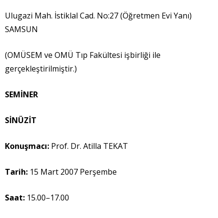
Ulugazi Mah. İstiklal Cad. No:27 (Öğretmen Evi Yanı)
SAMSUN
(OMÜSEM ve OMÜ Tıp Fakültesi işbirliği ile
gerçekleştirilmiştir.)
SEM
İ
NER
S
İ
NÜZ
İ
T
Konu
ş
mac
ı
:
Prof. Dr. Atilla TEKAT
Tarih:
15 Mart 2007 Perşembe
Saat:
15.00–17.00