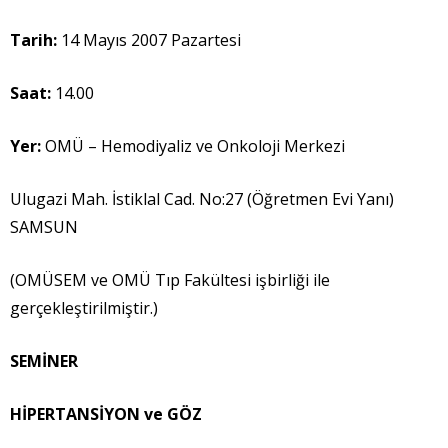
Tarih:
14 Mayıs 2007 Pazartesi
Saat:
14.00
Yer:
OMÜ – Hemodiyaliz ve Onkoloji Merkezi
Ulugazi Mah. İstiklal Cad. No:27 (Öğretmen Evi Yanı)
SAMSUN
(OMÜSEM ve OMÜ Tıp Fakültesi işbirliği ile
gerçekleştirilmiştir.)
SEM
İ
NER
H
İ
PERTANS
İ
YON ve GÖZ