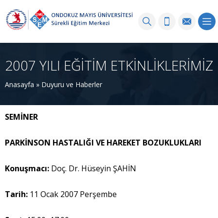
2007 YILI EĞİTİM ETKİNLİKLERİMİZ
Anasayfa
»
Duyuru ve Haberler
SEM
İ
NER
PARK
İ
NSON HASTALI
Ğ
I VE HAREKET BOZUKLUKLARI
Konu
ş
mac
ı
:
Doç. Dr. Hüseyin ŞAHİN
Tarih:
11 Ocak 2007 Perşembe