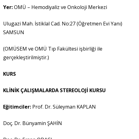
Yer:
OMÜ – Hemodiyaliz ve Onkoloji Merkezi
Ulugazi Mah. İstiklal Cad. No:27 (Öğretmen Evi Yanı)
SAMSUN
(OMÜSEM ve OMÜ Tıp Fakültesi işbirliği ile
gerçekleştirilmiştir.)
KURS
KL
İ
N
İ
K ÇALI
Ş
MALARDA STEREOLOJ
İ
KURSU
E
ğ
itimciler:
Prof. Dr. Süleyman KAPLAN
Doç. Dr. Bünyamin ŞAHİN