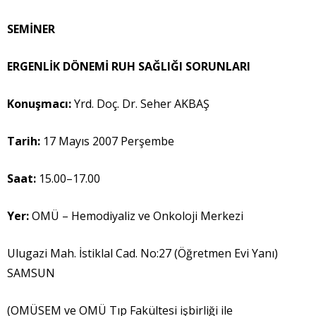
SEM
İ
NER
ERGENL
İ
K DÖNEM
İ
RUH SA
Ğ
LI
Ğ
I SORUNLARI
Konu
ş
mac
ı
:
Yrd. Doç. Dr. Seher AKBAŞ
Tarih:
17 Mayıs 2007 Perşembe
Saat:
15.00–17.00
Yer:
OMÜ – Hemodiyaliz ve Onkoloji Merkezi
Ulugazi Mah. İstiklal Cad. No:27 (Öğretmen Evi Yanı)
SAMSUN
(OMÜSEM ve OMÜ Tıp Fakültesi işbirliği ile