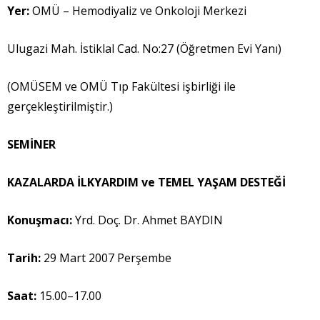
Yer:
OMÜ – Hemodiyaliz ve Onkoloji Merkezi
Ulugazi Mah. İstiklal Cad. No:27 (Öğretmen Evi Yanı)
(OMÜSEM ve OMÜ Tıp Fakültesi işbirliği ile
gerçekleştirilmiştir.)
SEM
İ
NER
KAZALARDA
İ
LKYARDIM ve TEMEL YA
Ş
AM DESTE
Ğİ
Konu
ş
mac
ı
:
Yrd. Doç. Dr. Ahmet BAYDIN
Tarih:
29 Mart 2007 Perşembe
Saat:
15.00–17.00