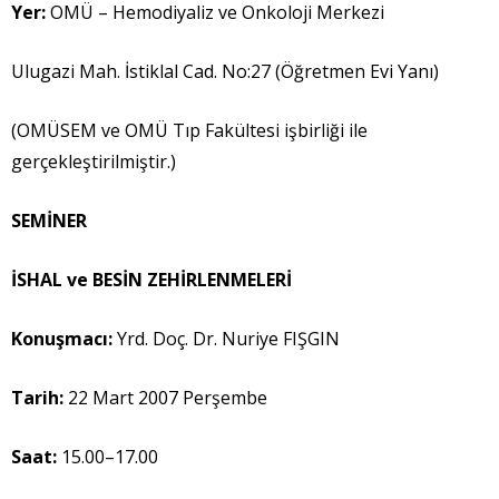
Yer:
OMÜ – Hemodiyaliz ve Onkoloji Merkezi
Ulugazi Mah. İstiklal Cad. No:27 (Öğretmen Evi Yanı)
(OMÜSEM ve OMÜ Tıp Fakültesi işbirliği ile
gerçekleştirilmiştir.)
SEM
İ
NER
İ
SHAL ve BES
İ
N ZEH
İ
RLENMELER
İ
Konu
ş
mac
ı
:
Yrd. Doç. Dr. Nuriye FIŞGIN
Tarih:
22 Mart 2007 Perşembe
Saat:
15.00–17.00