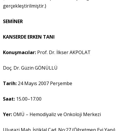
gerçekleştirilmiştir.)
SEM
İ
NER
KANSERDE ERKEN TANI
Konu
ş
mac
ı
lar:
Prof. Dr. İlkser AKPOLAT
Doç. Dr. Güzin GÖNÜLLÜ
Tarih:
24 Mayıs 2007 Perşembe
Saat:
15.00–17.00
Yer:
OMÜ – Hemodiyaliz ve Onkoloji Merkezi
Ulugazi Mah. İstiklal Cad. No:27 (Öğretmen Evi Yanı)