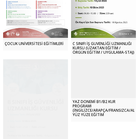
ÇOCUK ÜNİVERSİTESİ EĞİTİMLERİ
C SINIFI İŞ GÜVENLİĞİ UZMANLIĞI
KURSU (UZAKTAN EĞİTİM /
ÖRGÜN EĞİTİM / UYGULAMA-STAJ)
YAZ DÖNEMİ B1/B2 KUR
PROGRAMI
(İNGİLİZCE/ARAPÇA/FRANSIZCA/ALM
YÜZ YÜZE EĞİTİM