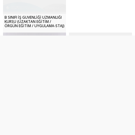
B SINIFI İŞ GÜVENLİĞİ UZMANLIĞI
KURSU (UZAKTAN EĞİTİM /
ÖRGÜN EĞİTİM / UYGULAMA-STAJ)
Eğitim Talebi Bildirimi
İNGİLİZCE AKADEMİK YAZMA
KURSU