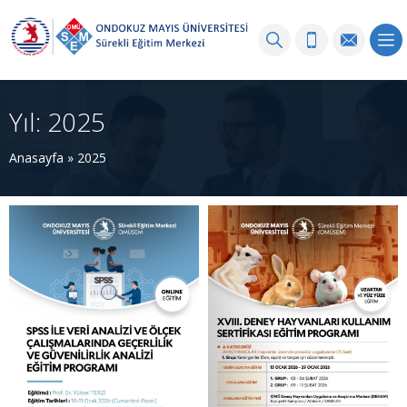
Yıl:
2025
Anasayfa
»
2025