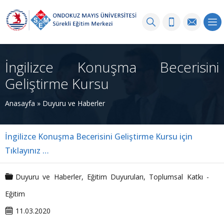
İngilizce Konuşma Becerisini
Geliştirme Kursu
Anasayfa
»
Duyuru ve Haberler
İngilizce Konuşma Becerisini Geliştirme Kursu için
Tıklayınız …
Duyuru ve Haberler
,
Eğitim Duyuruları
,
Toplumsal Katkı -
Eğitim
11.03.2020