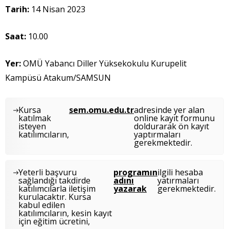
Tarih:
14 Nisan 2023
Saat:
10.00
Yer:
OMÜ Yabancı Diller Yüksekokulu Kurupelit
Kampüsü Atakum/SAMSUN
Kursa
sem.omu.edu.tr
adresinde yer alan
katılmak
online kayıt formunu
isteyen
doldurarak ön kayıt
katılımcıların,
yaptırmaları
gerekmektedir.
Yeterli başvuru
programın
ilgili hesaba
sağlandığı takdirde
adını
yatırmaları
katılımcılarla iletişim
yazarak
gerekmektedir.
kurulacaktır. Kursa
kabul edilen
katılımcıların, kesin kayıt
için eğitim ücretini,