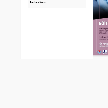
Tezhip Kursu
XI.DENEY
SERTİFİK
Copyright @ 2025 | Ondokuz Mayıs Üniversitesi