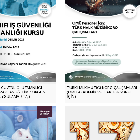
İŞ GÜVENLİĞİ UZMANLIĞI
TÜRK HALK MÜZİĞİ KORO ÇALIŞMALARI
ZAKTAN EĞİTİM / ÖRGÜN
(OMÜ AKADEMİK VE İDARİ PERSONELİ
 UYGULAMA-STAJ)
İÇİN)