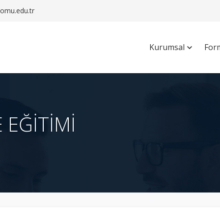
mu.edu.tr
Kurumsal
For
EĞİTİMİ