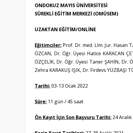
ONDOKUZ MAYIS ÜNİVERSİTESİ
SÜREKLİ EĞİTİM MERKEZİ (OMÜSEM)
UZAKTAN EĞİTİM/ONLİNE
Eğitimciler:
Prof. Dr. med. Llm. Jur. Hasan 
ÖZCAN, Dr. Öğr. Üyesi Hatice KARACAN ÇETİ
ÖZÇELİK, Dr. Öğr. Üyesi Taner ŞAHİN, Dr. Ö
Zehra KARAKUŞ IŞIK, Dr. Firdevs YÜZBAŞI TOP
Tarihi:
03-13 Ocak
2022
Süre:
11 gün / 45 saat
Ön Kayıt İçin Son Başvuru Tarihi:
24 Aralı