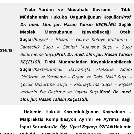
Tıbbi Yardım ve Müdahale Kavramı – Tıbbi
Müdahalenin Hukuka Uygunluğunun Koşulları
Prof.
Dr. med. Llm. jur. Hasan Tahsin KEÇELİGİL
Sağlık
Meslek Mensubunun İşleyebileceği Öteki
Suçlar
(Rüşvet – İrtikap – Görevi Kötüye Kullanma –
Sahtecilik Suçu – Genital Muayene Suçu – Suçu
0
16.15-
Bildirmeme Suçu
)
Prof. Dr. med. Llm. jur. Hasan Tahsin
KEÇELİGİL
Tıbbi Müdahaleden Kaynaklanabilecek
Suçlar
(Kasten/İhmali Davranışla /Taksirle Adam
Öldürme ve Yaralama – Organ ve Doku Nakli Suçu –
Çocuk Düşürtme Suçu – Kısırlaştırma Suçu – Kişisel
Verilerin Ele Geçirme ve Yayma Suçu)
Prof. Dr. med.
Llm. jur. Hasan Tahsin KEÇELİGİL
Hekimin Hukuki Sorumluluğunun Kaynakları –
Malpraktis Komplikasyon Ayrımı ve Ayrıma Bağlı
İspat Sorunları
Dr. Öğr. Üyesi Zeynep ÖZCAN
Hekimin