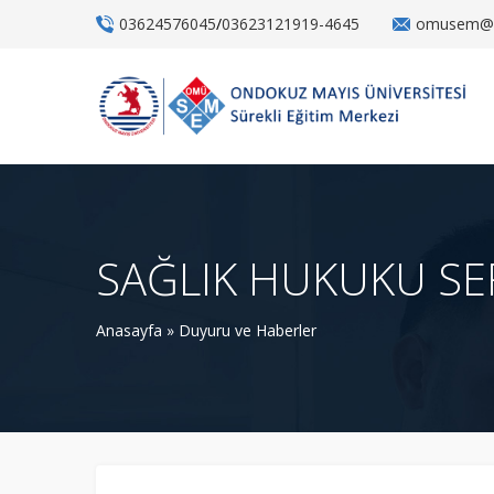
03624576045
/
03623121919-4645
omusem@o
SAĞLIK HUKUKU SER
Anasayfa
»
Duyuru ve Haberler