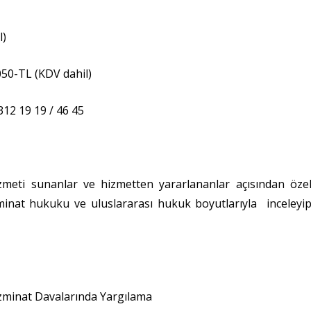
l)
050-TL (KDV dahil)
 312 19 19 / 46 45
zmeti sunanlar ve hizmetten yararlananlar açısından öze
inat hukuku ve uluslararası hukuk boyutlarıyla inceleyi
azminat Davalarında Yargılama