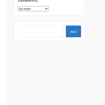
Etkinliklerimiz
p
n
.