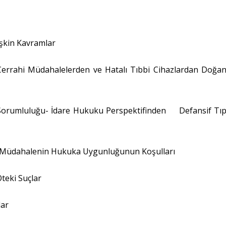
şkin Kavramlar
errahi Müdahalelerden ve Hatalı Tıbbi Cihazlardan Doğa
n Sorumluluğu- İdare Hukuku Perspektifinden Defansif Tı
i Müdahalenin Hukuka Uygunluğunun Koşulları
teki Suçlar
lar