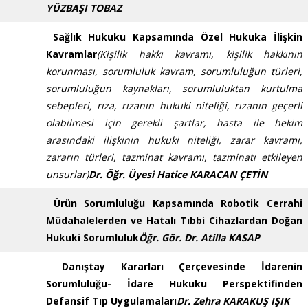
YÜZBAŞI TOBAZ
Sağlık Hukuku Kapsamında Özel Hukuka İlişkin
Kavramlar
(Kişilik hakkı kavramı, kişilik hakkının
korunması, sorumluluk kavram, sorumluluğun türleri,
sorumluluğun kaynakları, sorumluluktan kurtulma
sebepleri, rıza, rızanın hukuki niteliği, rızanın geçerli
olabilmesi için gerekli şartlar, hasta ile hekim
arasındaki ilişkinin hukuki niteliği, zarar kavramı,
zararın türleri, tazminat kavramı, tazminatı etkileyen
unsurlar)
Dr. Öğr. Üyesi Hatice KARACAN ÇETİN
Ürün Sorumluluğu Kapsamında Robotik Cerrahi
Müdahalelerden ve Hatalı Tıbbi Cihazlardan Doğan
Hukuki Sorumluluk
Öğr. Gör. Dr. Atilla KASAP
Danıştay Kararları Çerçevesinde İdarenin
Sorumluluğu- İdare Hukuku Perspektifinden
Defansif Tıp Uygulamaları
Dr. Zehra KARAKUŞ IŞIK