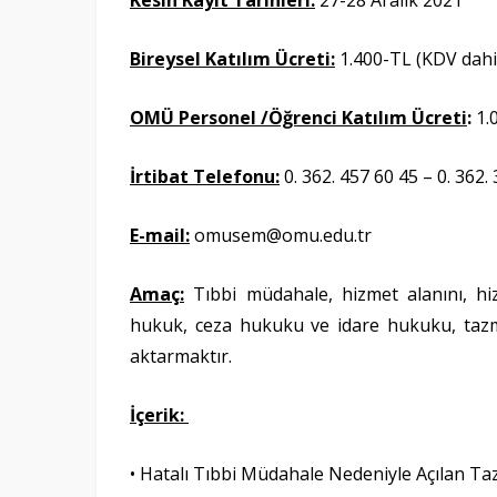
Kesin Kayıt Tarihleri:
27-28 Aralık 2021
Bireysel Katılım Ücreti:
1.400-TL (KDV dahi
OMÜ Personel /Öğrenci Katılım Ücreti
:
1.
İrtibat Telefonu:
0. 362. 457 60 45 – 0. 362.
E-mail:
omusem@omu.edu.tr
Amaç:
Tıbbi müdahale, hizmet alanını, hi
hukuk, ceza hukuku ve idare hukuku, tazm
aktarmaktır.
İçerik:
• Hatalı Tıbbi Müdahale Nedeniyle Açılan T