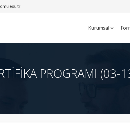
mu.edu.tr
Kurumsal
For
TİFİKA PROGRAMI (03-13