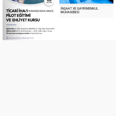
İNŞAAT VE GAYRİMENKUL
MUHASEBESİ
TİCARİ İHA-1 (İNSANSIZ HAVA
ARACI) PİLOT EĞİTİMİ VE EHLİYET
KURSU (26-29 Eylül)