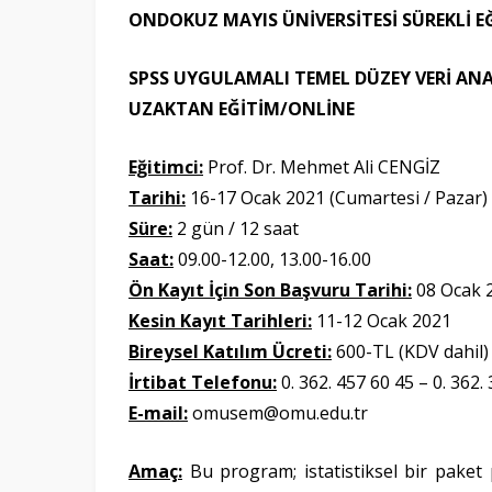
ONDOKUZ MAYIS ÜNİVERSİTESİ SÜREKLİ E
SPSS UYGULAMALI TEMEL DÜZEY VERİ ANA
UZAKTAN EĞİTİM/ONLİNE
Eğitimci:
Prof. Dr. Mehmet Ali CENGİZ
Tarihi:
16-17 Ocak 2021 (Cumartesi / Pazar)
Süre:
2 gün / 12 saat
Saat:
09.00-12.00, 13.00-16.00
Ön Kayıt İçin Son Başvuru Tarihi:
08 Ocak 
Kesin Kayıt Tarihleri:
11-12 Ocak 2021
Bireysel Katılım Ücreti:
600-TL (KDV dahil)
İrtibat Telefonu:
0. 362. 457 60 45 – 0. 362.
E-mail:
omusem@omu.edu.tr
Amaç:
Bu program; istatistiksel bir paket p