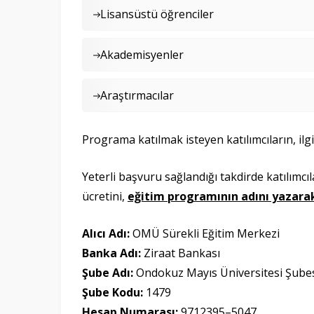
Lisansüstü öğrenciler
Akademisyenler
Araştırmacılar
Programa katılmak isteyen katılımcıların, ilg
Yeterli başvuru sağlandığı takdirde katılımcıla
ücretini,
eğitim programının adını yazara
Alıcı Adı:
OMÜ Sürekli Eğitim Merkezi
Banka Adı:
Ziraat Bankası
Şube Adı:
Ondokuz Mayıs Üniversitesi Şube
Şube Kodu:
1479
Hesap Numarası:
9712395–5047