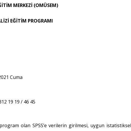
ĞİTİM MERKEZİ (OMÜSEM)
LİZİ EĞİTİM PROGRAMI
2021 Cuma
 312 19 19 / 46 45
rogram olan SPSS’e verilerin girilmesi, uygun istatistikse