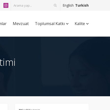
English
Turkish
mlar
Mevzuat
Toplumsal Katkı
Kalite
timi