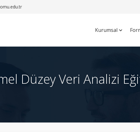
mu.edu.tr
Kurumsal
For
el Düzey Veri Analizi Eği