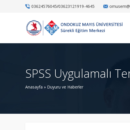
03624576045
/
03623121919-4645
omusem@o
SPSS Uygulamalı Tem
Anasayfa
»
Duyuru ve Haberler