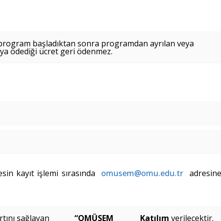
e program başladıktan sonra programdan ayrılan veya
cıya ödediği ücret geri ödenmez.
in kayıt işlemi sırasında
omusem@omu.edu.tr
adresin
tını sağlayan
“OMÜSEM Katılım
verilecektir.