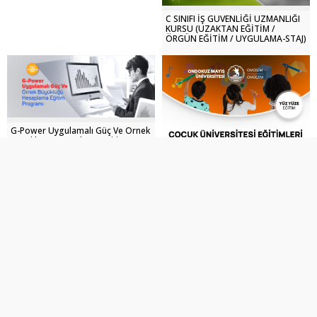
C SINIFI İŞ GÜVENLİĞİ UZMANLIĞI
KURSU (UZAKTAN EĞİTİM /
ÖRGÜN EĞİTİM / UYGULAMA-STAJ)
G-Power Uygulamalı Güç Ve Örnek
Büyüklüğü Hesaplama Eğitim
Programı (05 Haziran 2021)
ÇOCUK ÜNİVERSİTESİ
EĞİTİMLERİ-2